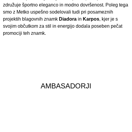
združuje športno eleganco in modno dovršenost. Poleg tega
smo z Metko uspešno sodelovali tudi pri posameznih
projektih blagovnih znamk
Diadora
in
Karpos
, kjer je s
svojim občutkom za stil in energijo dodala poseben pečat
promociji teh znamk.
AMBASADORJI
KOLESARSKA ZVEZA SLOVENIJE