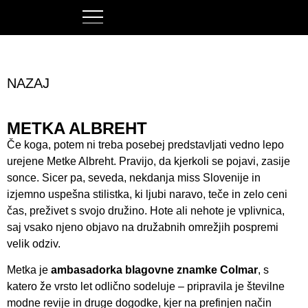
NAZAJ
METKA ALBREHT
Če koga, potem ni treba posebej predstavljati vedno lepo
urejene Metke Albreht. Pravijo, da kjerkoli se pojavi, zasije
sonce. Sicer pa, seveda, nekdanja miss Slovenije in
izjemno uspešna stilistka, ki ljubi naravo, teče in zelo ceni
čas, preživet s svojo družino. Hote ali nehote je vplivnica,
saj vsako njeno objavo na družabnih omrežjih pospremi
velik odziv.
Metka je
ambasadorka blagovne znamke Colmar
, s
katero že vrsto let odlično sodeluje – pripravila je številne
modne revije in druge dogodke, kjer na prefinjen način