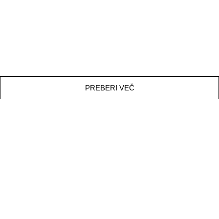
PREBERI VEČ
SLO SKI ALPINE TEAM