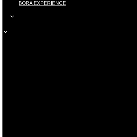
BORA EXPERIENCE
SL
SL
Veleprodaja