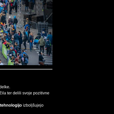
delke.
ila ter delili svoje pozitivne
 tehnologijo
izboljšujejo