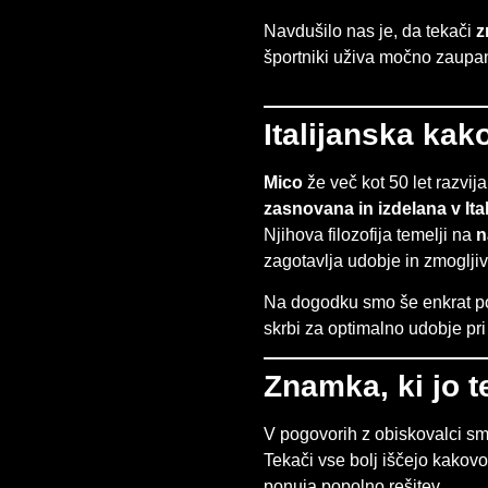
Navdušilo nas je, da tekači
z
športniki uživa močno zaupan
Italijanska kak
Mico
že več kot 50 let razvij
zasnovana in izdelana v Itali
Njihova filozofija temelji na
n
zagotavlja udobje in zmogljiv
Na dogodku smo še enkrat pot
skrbi za optimalno udobje pr
Znamka, ki jo t
V pogovorih z obiskovalci sm
Tekači vse bolj iščejo kakovo
ponuja popolno rešitev.