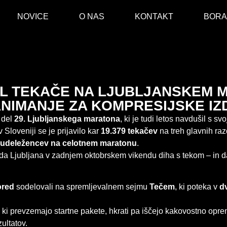
NOVICE
O NAS
KONTAKT
BORA
IL TEKAČE NA LJUBLJANSKEM 
NIMANJE ZA KOMPRESIJSKE IZ
 del
29. Ljubljanskega maratona
, ki je tudi letos navdušil s s
v Sloveniji se je prijavilo kar
19.379 tekačev
na treh glavnih raz
 udeležencev na celotnem maratonu
.
da Ljubljana v zadnjem oktobrskem vikendu diha s tekom – in d
ored
sodelovali na spremljevalnem sejmu
Tečem
, ki poteka v
d
i prevzemajo startne pakete, hkrati pa iščejo kakovostno oprem
zultatov.