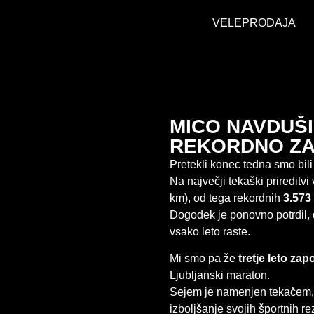
VELEPRODAJA
MICO NAVDUŠ
REKORDNO ZA
Pretekli konec tedna smo bili
Na največji tekaški prireditvi 
km), od tega rekordnih
3.573
Dogodek je ponovno potrdil, 
vsako leto raste.
Mi smo pa že
tretje leto zap
Ljubljanski maraton.
Sejem je namenjen tekačem, k
izboljšanje svojih športnih re