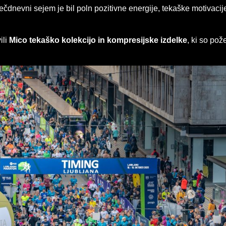
večdnevni sejem je bil poln pozitivne energije, tekaške motivaci
ili
Mico tekaško kolekcijo in kompresijske izdelke
, ki so po