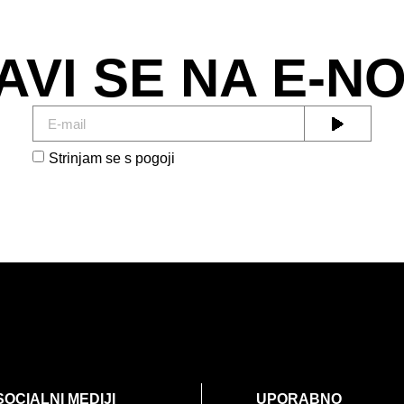
AVI SE NA E-N
Strinjam se s pogoji
SOCIALNI MEDIJI
UPORABNO