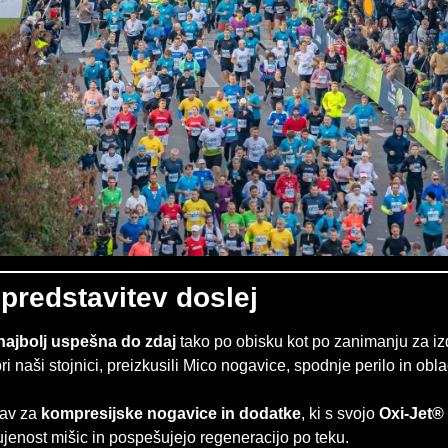
predstavitev doslej
najbolj uspešna do zdaj
tako po obisku kot po zanimanju za iz
pri naši stojnici, preizkusili Mico nogavice, spodnje perilo in oblač
rav za
kompresijske nogavice in dodatke
, ki s svojo
Oxi-Jet®
ujenost mišic in pospešujejo regeneracijo po teku.