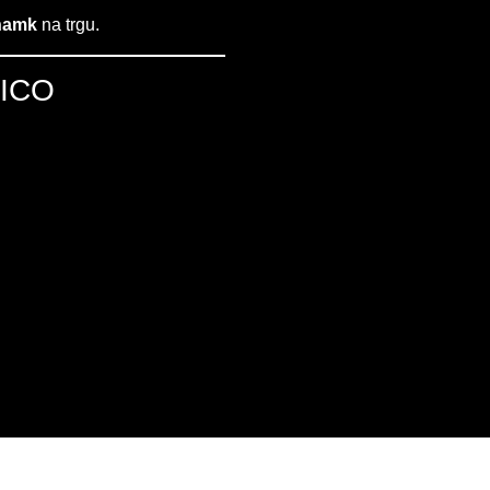
znamk
na trgu.
MICO