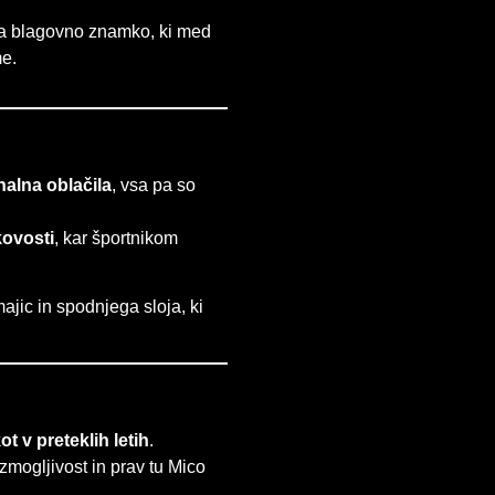
 za blagovno znamko, ki med
me.
nalna oblačila
, vsa pa so
kovosti
, kar športnikom
ajic in spodnjega sloja, ki
ot v preteklih letih
.
zmogljivost in prav tu Mico