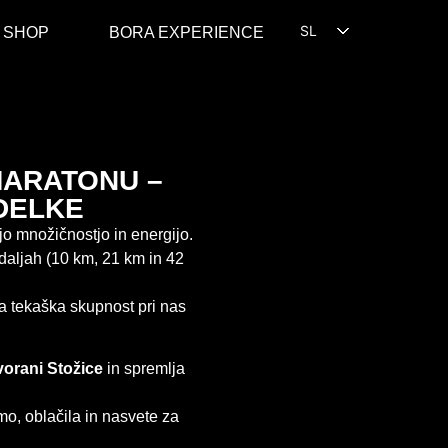
SL
 SHOP
BORA EXPERIENCE
EN
HR
MARATONU –
DELKE
vojo množičnostjo in energijo.
daljah (10 km, 21 km in 42
a tekaška skupnost pri nas
vorani Stožice
in spremlja
o, oblačila in nasvete za