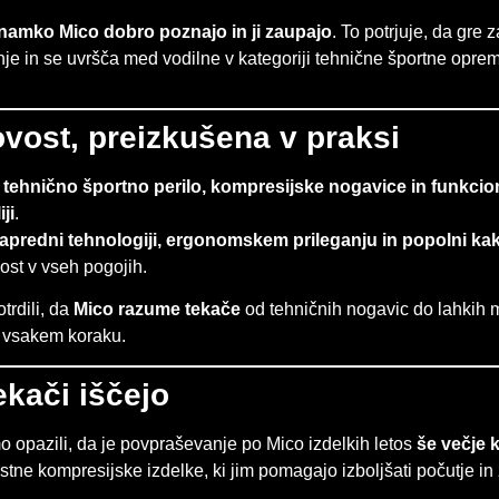
namko Mico dobro poznajo in ji zaupajo
. To potrjuje, da gre
je in se uvršča med vodilne v kategoriji tehnične športne opre
ovost, preizkušena v praksi
a
tehnično športno perilo, kompresijske nogavice in funkcio
ji
.
apredni tehnologiji, ergonomskem prileganju in popolni ka
ost v vseh pogojih.
rdili, da
Mico razume tekače
od tehničnih nogavic do lahkih m
i vsakem koraku.
ekači iščejo
o opazili, da je povpraševanje po Mico izdelkih letos
še večje k
stne kompresijske izdelke, ki jim pomagajo izboljšati počutje in 