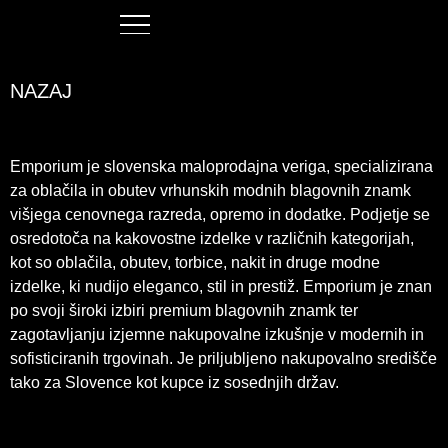
NAZAJ
Emporium je slovenska maloprodajna veriga, specializirana
za oblačila in obutev vrhunskih modnih blagovnih znamk
višjega cenovnega razreda, opremo in dodatke. Podjetje se
osredotoča na kakovostne izdelke v različnih kategorijah,
kot so oblačila, obutev, torbice, nakit in druge modne
izdelke, ki nudijo eleganco, stil in prestiž. Emporium je znan
po svoji široki izbiri premium blagovnih znamk ter
zagotavljanju izjemne nakupovalne izkušnje v modernih in
sofisticiranih trgovinah. Je priljubljeno nakupovalno središče
tako za Slovence kot kupce iz sosednjih držav.