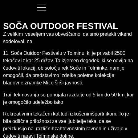
SOČA OUTDOOR FESTIVAL
Z velikim veseljem vas obveščamo, da smo pretekli vikend
sodelovali na
11. Soča Outdoor Festivalu v Tolminu, ki je privabil 2500
tekačev iz kar 25 držav. Ta izjemen dogodek, ki se odvija na
čudoviti lokaciji ob sotočju rek Soče in Tolminke, nam je
omogočil, da predstavimo izdelke poletne kolekcije
blagovne znamke Mico širši javnosti.
Trail tekmovanja so ponujala razdalje od 5 km do 50 km, kar
je omogočilo udeležbo tako
Rekreativnim tekačem kot tudi izkušenimšportnikom. To je
bila odlična priložnost za vse ljubitelje teka, da se
preizkusijo na različnihzahtevnostnih ravneh in uživajo v
čudoviti naravi Tolminske doline.