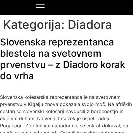
Kategorija:
Diadora
Slovenska reprezentanca
blestela na svetovnem
prvenstvu – z Diadoro korak
do vrha
Slovenska kolesarska reprezentanca je na svetovnem
prvenstvu v Kigalju znova pokazala svojo moč. Na afriških
cestah so slovenski kolesarji navdušili z borbenostjo in
ekipnim duhom. Največji dosežek je uspel Tadeju
Pogačarju. Z odločnim napadom je še enkrat dokazal, da
spada v sam svetovni vrh. Osvojil je naslov svetovnega