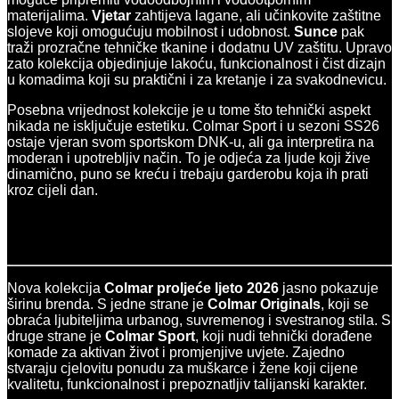
materijalima.
Vjetar
zahtijeva lagane, ali učinkovite zaštitne
slojeve koji omogućuju mobilnost i udobnost.
Sunce
pak
traži prozračne tehničke tkanine i dodatnu UV zaštitu. Upravo
zato kolekcija objedinjuje lakoću, funkcionalnost i čist dizajn
u komadima koji su praktični i za kretanje i za svakodnevicu.
Posebna vrijednost kolekcije je u tome što tehnički aspekt
nikada ne isključuje estetiku. Colmar Sport i u sezoni SS26
ostaje vjeran svom sportskom DNK-u, ali ga interpretira na
moderan i upotrebljiv način. To je odjeća za ljude koji žive
dinamično, puno se kreću i trebaju garderobu koja ih prati
kroz cijeli dan.
Nova kolekcija
Colmar proljeće ljeto 2026
jasno pokazuje
širinu brenda. S jedne strane je
Colmar Originals
, koji se
obraća ljubiteljima urbanog, suvremenog i svestranog stila. S
druge strane je
Colmar Sport
, koji nudi tehnički dorađene
komade za aktivan život i promjenjive uvjete. Zajedno
stvaraju cjelovitu ponudu za muškarce i žene koji cijene
kvalitetu, funkcionalnost i prepoznatljiv talijanski karakter.