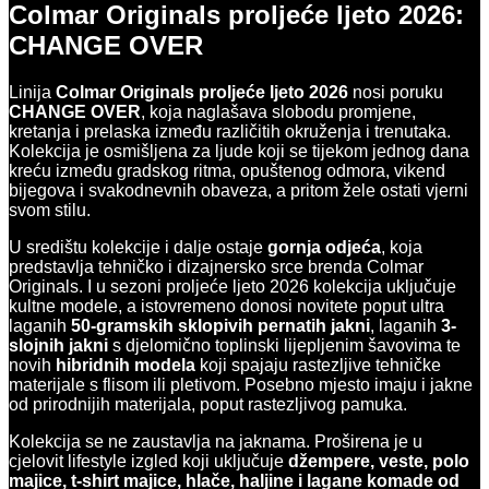
Colmar Originals proljeće ljeto 2026:
CHANGE OVER
Linija
Colmar Originals proljeće ljeto 2026
nosi poruku
CHANGE OVER
, koja naglašava slobodu promjene,
kretanja i prelaska između različitih okruženja i trenutaka.
Kolekcija je osmišljena za ljude koji se tijekom jednog dana
kreću između gradskog ritma, opuštenog odmora, vikend
bijegova i svakodnevnih obaveza, a pritom žele ostati vjerni
svom stilu.
U središtu kolekcije i dalje ostaje
gornja odjeća
, koja
predstavlja tehničko i dizajnersko srce brenda Colmar
Originals. I u sezoni proljeće ljeto 2026 kolekcija uključuje
kultne modele, a istovremeno donosi novitete poput ultra
laganih
50-gramskih sklopivih pernatih jakni
, laganih
3-
slojnih jakni
s djelomično toplinski lijepljenim šavovima te
novih
hibridnih modela
koji spajaju rastezljive tehničke
materijale s flisom ili pletivom. Posebno mjesto imaju i jakne
od prirodnijih materijala, poput rastezljivog pamuka.
Kolekcija se ne zaustavlja na jaknama. Proširena je u
cjelovit lifestyle izgled koji uključuje
džempere, veste, polo
majice, t-shirt majice, hlače, haljine i lagane komade od