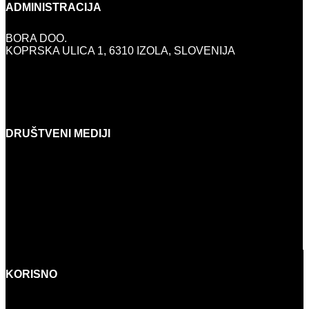
ADMINISTRACIJA
BORA DOO.
KOPRSKA ULICA 1, 6310 IZOLA, SLOVENIJA
INFO@BORA.SI
+386 (0)5 640 42 08
DRUŠTVENI MEDIJI
FACEBOOK
INSTAGRAM
YOUTUBE
LINKEDIN
KORISNO
DOM