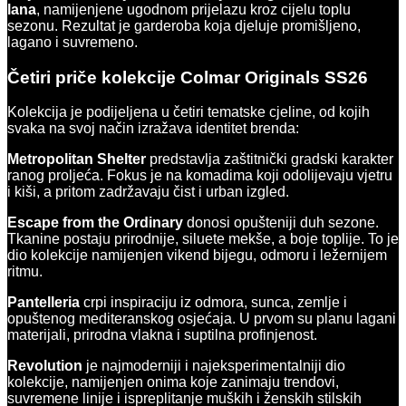
lana
, namijenjene ugodnom prijelazu kroz cijelu toplu
sezonu. Rezultat je garderoba koja djeluje promišljeno,
lagano i suvremeno.
Četiri priče kolekcije Colmar Originals SS26
Kolekcija je podijeljena u četiri tematske cjeline, od kojih
svaka na svoj način izražava identitet brenda:
Metropolitan Shelter
predstavlja zaštitnički gradski karakter
ranog proljeća. Fokus je na komadima koji odolijevaju vjetru
i kiši, a pritom zadržavaju čist i urban izgled.
Escape from the Ordinary
donosi opušteniji duh sezone.
Tkanine postaju prirodnije, siluete mekše, a boje toplije. To je
dio kolekcije namijenjen vikend bijegu, odmoru i ležernijem
ritmu.
Pantelleria
crpi inspiraciju iz odmora, sunca, zemlje i
opuštenog mediteranskog osjećaja. U prvom su planu lagani
materijali, prirodna vlakna i suptilna profinjenost.
Revolution
je najmoderniji i najeksperimentalniji dio
kolekcije, namijenjen onima koje zanimaju trendovi,
suvremene linije i ispreplitanje muških i ženskih stilskih