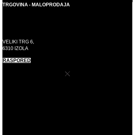
TRGOVINA - MALOPRODAJA
INFO@BORASHOP.EU
+386 (0)41 646 800
VELIKI TRG 6,
6310 IZOLA
RASPORED
RADNO VRIJEME TRGOVINE
PONEDJELJAK:
ZATVORENO
UTORAK-PETAK:
10:00 – 18:00
SUBOTA:
9:00-13:00
NEDJELJOM I PRAZNICIMA:
ZATVORENO