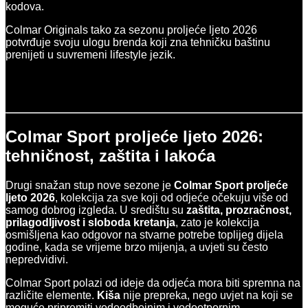
kodova.
Colmar Originals tako za sezonu proljeće ljeto 2026
potvrđuje svoju ulogu brenda koji zna tehničku baštinu
prenijeti u suvremeni lifestyle jezik.
Colmar Sport proljeće ljeto 2026:
tehničnost, zaštita i lakoća
Drugi snažan stup nove sezone je
Colmar Sport proljeće
ljeto 2026
, kolekcija za sve koji od odjeće očekuju više od
samog dobrog izgleda. U središtu su
zaštita, prozračnost,
prilagodljivost i sloboda kretanja
, zato je kolekcija
osmišljena kao odgovor na stvarne potrebe toplijeg dijela
godine, kada se vrijeme brzo mijenja, a uvjeti su često
nepredvidivi.
Colmar Sport polazi od ideje da odjeća mora biti spremna na
različite elemente.
Kiša
nije prepreka, nego uvjet na koji se
moguće pripremiti vodoodbojnim i vodootpornim