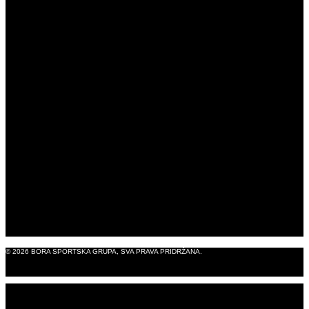
ROBNE MARKE
IZLOŽBENI SALONI
ISKUSTVO S BUROM
BORASHOP
B2B TRGOVINA
BLOG
O NAMA
KONTAKT
PRAVNA OBAVIJEST
© 2026 BORA SPORTSKA GRUPA, SVA PRAVA PRIDRŽANA.
PRODUKCIJA: OMNIA8