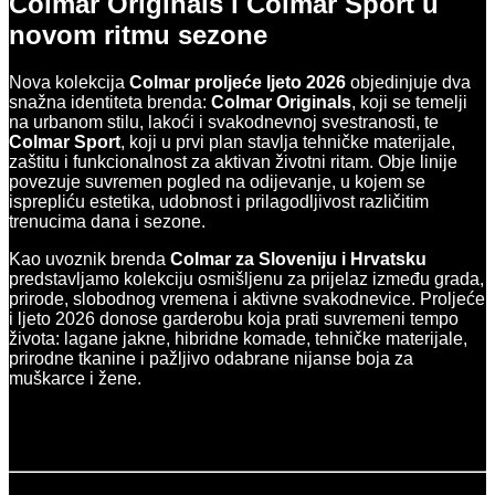
Colmar Originals i Colmar Sport u
novom ritmu sezone
Nova kolekcija
Colmar proljeće ljeto 2026
objedinjuje dva
snažna identiteta brenda:
Colmar Originals
, koji se temelji
na urbanom stilu, lakoći i svakodnevnoj svestranosti, te
Colmar Sport
, koji u prvi plan stavlja tehničke materijale,
zaštitu i funkcionalnost za aktivan životni ritam. Obje linije
povezuje suvremen pogled na odijevanje, u kojem se
isprepliću estetika, udobnost i prilagodljivost različitim
trenucima dana i sezone.
Kao uvoznik brenda
Colmar za Sloveniju i Hrvatsku
predstavljamo kolekciju osmišljenu za prijelaz između grada,
prirode, slobodnog vremena i aktivne svakodnevice. Proljeće
i ljeto 2026 donose garderobu koja prati suvremeni tempo
života: lagane jakne, hibridne komade, tehničke materijale,
prirodne tkanine i pažljivo odabrane nijanse boja za
muškarce i žene.