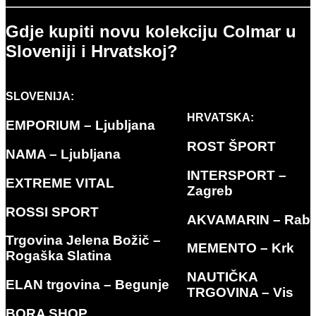
Gdje kupiti novu kolekciju Colmar u
Sloveniji i Hrvatskoj?
SLOVENIJA:
HRVATSKA:
EMPORIUM
– Ljubljana
ROST ŠPORT
NAMA – Ljubljana
INTERSPORT –
EXTREME VITAL
Zagreb
ROSSI SPORT
AKVAMARIN – Rab
Trgovina Jelena Božič –
MEMENTO – Krk
Rogaška Slatina
NAUTIČKA
ELAN trgovina – Begunje
TRGOVINA – Vis
BORA SHOP