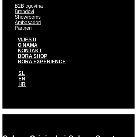
B2B trgovina
Brendovi
Showrooms
Ambasadori
Partneri
VIJESTI
O NAMA
KONTAKT
BORA SHOP
BORA EXPERIENCE
SL
EN
HR
SL
EN
HR
COLMAR – NOVA KOLEKCIJA PROLJEĆE-
LJETO 2026