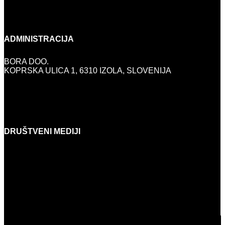
SUBOTA:
9:00-13:00
NEDJELJOM I PRAZNICIMA:
ZATVORENO
ADMINISTRACIJA
BORA DOO.
KOPRSKA ULICA 1, 6310 IZOLA, SLOVENIJA
INFO@BORA.SI
+386 (0)5 640 42 08
DRUŠTVENI MEDIJI
FACEBOOK
INSTAGRAM
YOUTUBE
LINKEDIN