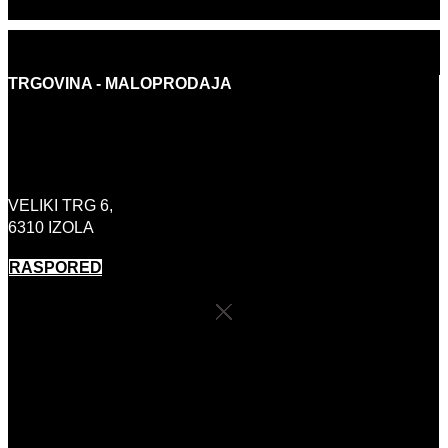
PRODUKCIJA: OMNIA8
TRGOVINA - MALOPRODAJA
INFO@BORASHOP.EU
+386 (0)41 646 800
VELIKI TRG 6,
6310 IZOLA
RASPORED
RADNO VRIJEME TRGOVINE
PONEDJELJAK:
ZATVORENO
UTORAK-PETAK:
10:00 – 18:00