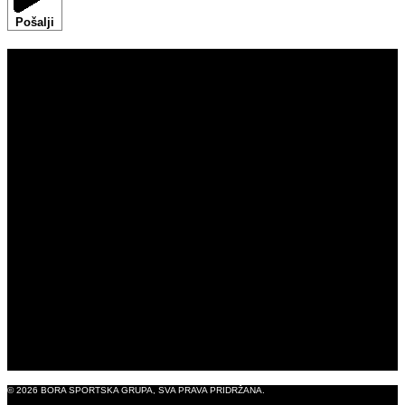
Pošalji
DOM
ROBNE MARKE
IZLOŽBENI SALONI
ISKUSTVO S BUROM
BORASHOP
B2B TRGOVINA
BLOG
O NAMA
KONTAKT
PRAVNA OBAVIJEST
© 2026 BORA SPORTSKA GRUPA, SVA PRAVA PRIDRŽANA.