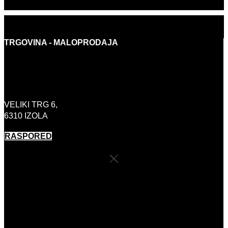
PRODUKCIJA: OMNIA8
TRGOVINA - MALOPRODAJA
INFO@BORASHOP.EU
+386 (0)41 646 800
VELIKI TRG 6,
6310 IZOLA
RASPORED
RADNO VRIJEME TRGOVINE
PONEDJELJAK:
ZATVORENO
UTORAK-PETAK:
10:00 – 18:00