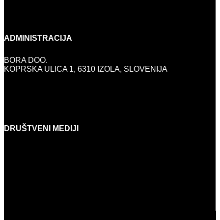
SUBOTA:
9:00-13:00
NEDJELJOM I PRAZNICIMA:
ZATVORENO
ADMINISTRACIJA
BORA DOO.
KOPRSKA ULICA 1, 6310 IZOLA, SLOVENIJA
INFO@BORA.SI
+386 (0)5 640 42 08
DRUŠTVENI MEDIJI
FACEBOOK
INSTAGRAM
YOUTUBE
LINKEDIN