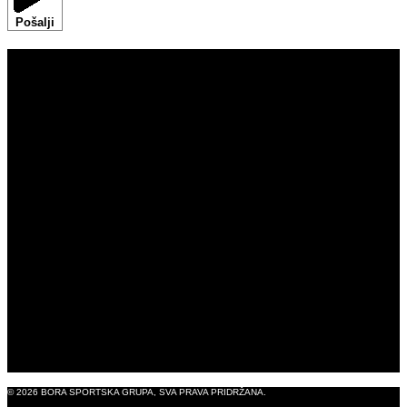
Pošalji
DOM
ROBNE MARKE
IZLOŽBENI SALONI
ISKUSTVO S BUROM
BORASHOP
B2B TRGOVINA
BLOG
O NAMA
KONTAKT
PRAVNA OBAVIJEST
© 2026 BORA SPORTSKA GRUPA, SVA PRAVA PRIDRŽANA.