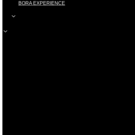
BORA EXPERIENCE
HR
HR
Veleprodaja