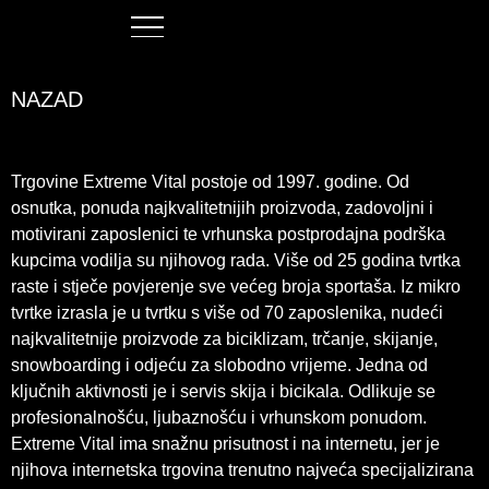
NAZAD
Trgovine Extreme Vital postoje od 1997. godine. Od
osnutka, ponuda najkvalitetnijih proizvoda, zadovoljni i
motivirani zaposlenici te vrhunska postprodajna podrška
kupcima vodilja su njihovog rada. Više od 25 godina tvrtka
raste i stječe povjerenje sve većeg broja sportaša. Iz mikro
tvrtke izrasla je u tvrtku s više od 70 zaposlenika, nudeći
najkvalitetnije proizvode za biciklizam, trčanje, skijanje,
snowboarding i odjeću za slobodno vrijeme. Jedna od
ključnih aktivnosti je i servis skija i bicikala. Odlikuje se
profesionalnošću, ljubaznošću i vrhunskom ponudom.
Extreme Vital ima snažnu prisutnost i na internetu, jer je
njihova internetska trgovina trenutno najveća specijalizirana