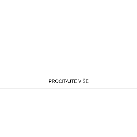
BICIKLISTIČKI SAVEZ SLOVENIJE
PROČITAJTE VIŠE
SLO SKI ALPSKI TIM