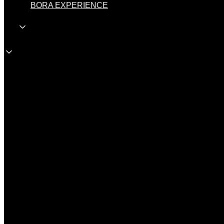
BORA EXPERIENCE
HR
HR
Veleprodaja